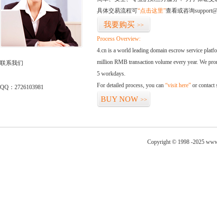
具体交易流程可
“点击这里”
查看或咨询support@
我要购买
>>
Process Overview:
4.cn is a world leading domain escrow service plat
million RMB transaction volume every year. We promi
联系我们
5 workdays.
For detailed process, you can
“visit here”
or contact
QQ：2726103981
BUY NOW
>>
Copyright © 1998 -2025 www.