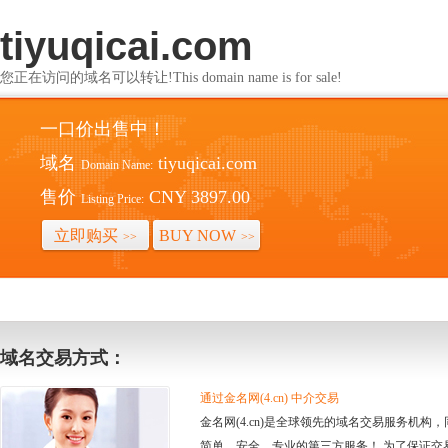
tiyuqicai.com
您正在访问的域名可以转让!This domain name is for sale!
一口价出售中！
域名
tiyuqicai.com
Domain Name:
售价
CNY 3897.00
Listing Price:
立即购买
BUY NOW
>>
>>
域名交易方式：
通过金名网(4.cn) 中介交易
金名网(4.cn)是全球领先的域名交易服务机
简单、安全、专业的第三方服务！ 为了保证交