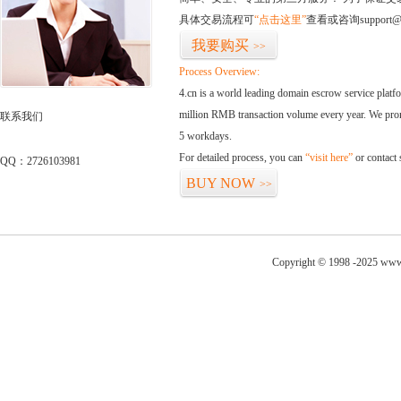
具体交易流程可
“点击这里”
查看或咨询support@
我要购买
>>
Process Overview:
4.cn is a world leading domain escrow service plat
million RMB transaction volume every year. We promi
联系我们
5 workdays.
For detailed process, you can
“visit here”
or contact
QQ：2726103981
BUY NOW
>>
Copyright © 1998 -2025 www.