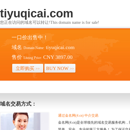
tiyuqicai.com
您正在访问的域名可以转让!This domain name is for sale!
一口价出售中！
域名
tiyuqicai.com
Domain Name:
售价
CNY 3897.00
Listing Price:
立即购买
BUY NOW
>>
>>
域名交易方式：
通过金名网(4.cn) 中介交易
金名网(4.cn)是全球领先的域名交易服务机
简单、安全、专业的第三方服务！ 为了保证交